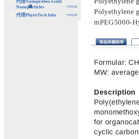
Polyethylene g
代理Nanoprobes-Gold
Nanoparticles
Polyethylene
代理PhytoTech labs
mPEG5000-H
Formular: 
MW: average
Description
Poly(ethylene
monomethoxyp
for organocat
cyclic carbo