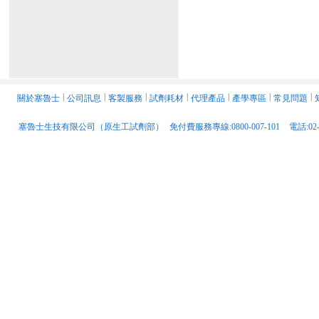
關於塞魯士
│
公司訊息
│
客製服務
│
試劑耗材
│
代理產品
│
產學專區
│
常見問題
│
塞魯士生技有限公司（原生工試劑部）
免付費服務專線:0800-007-101
電話:02-