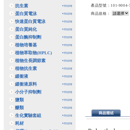
產品型號：101-9004-74
抗生素
蛋白質電泳
商品規格：
快速蛋白質電泳
蛋白質純化
蛋白酶抑制劑
植物培養基
植物萃取物(HPLC)
植物生長調節素
植物抗生素
緩衝液
緩衝液原料
小分子抑制劑
鹽類
醣類
生化實驗套組
耗材