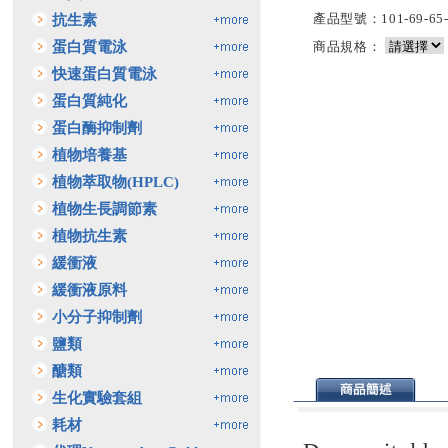
產品型號：101-69-65-
抗生素
蛋白質電泳
商品規格：
快速蛋白質電泳
蛋白質純化
蛋白酶抑制劑
植物培養基
植物萃取物(HPLC)
植物生長調節素
植物抗生素
緩衝液
緩衝液原料
小分子抑制劑
鹽類
醣類
生化實驗套組
耗材