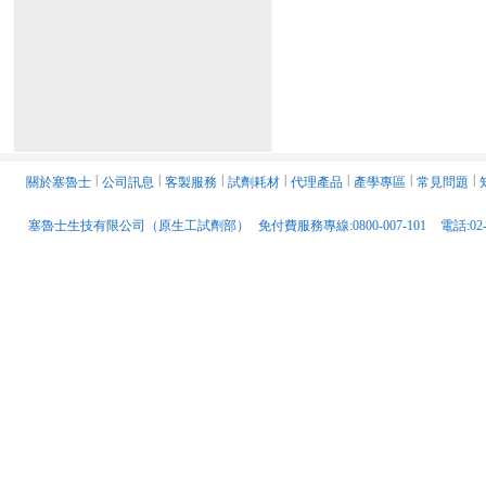
關於塞魯士
│
公司訊息
│
客製服務
│
試劑耗材
│
代理產品
│
產學專區
│
常見問題
│
塞魯士生技有限公司（原生工試劑部）
免付費服務專線:0800-007-101
電話:02-