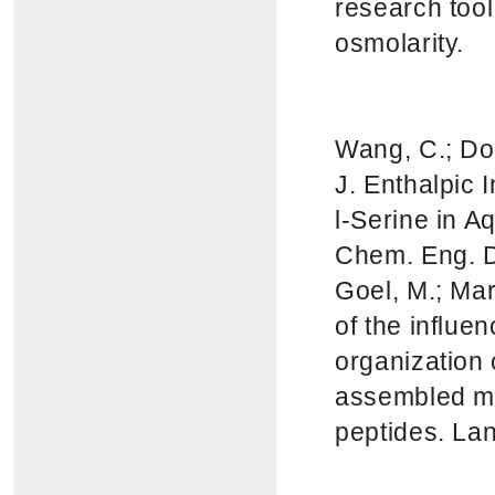
research tool 
osmolarity.
Wang, C.; Don
J. Enthalpic 
l-Serine in A
Chem. Eng. D
Goel, M.; Mar
of the influe
organization 
assembled mo
peptides. La