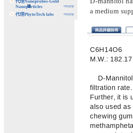
D-mannitol has
代理Nanoprobes-Gold
Nanoparticles
a medium sup
代理PhytoTech labs
C6H14O6
M.W.: 182.17
D-Mannitol i
filtration rat
Further, it is 
also used as 
chewing gums 
methamphetam