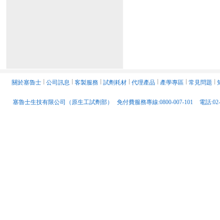
關於塞魯士
│
公司訊息
│
客製服務
│
試劑耗材
│
代理產品
│
產學專區
│
常見問題
│
塞魯士生技有限公司（原生工試劑部）
免付費服務專線:0800-007-101
電話:02-