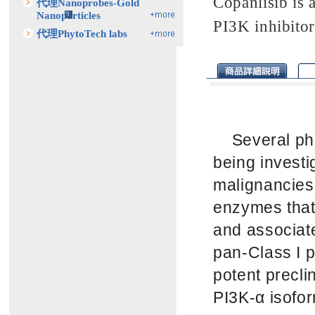
Copanlisib is 
代理Nanoprobes-Gold
Nanoparticles
PI3K inhibit
代理PhytoTech labs
Several phos
being investi
malignancies.
enzymes that
and associate
pan-Class I p
potent precli
PI3K-α isofo