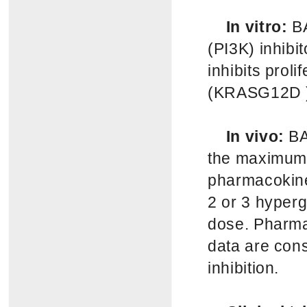
In vitro:
B
(PI3K) inhibit
inhibits prol
(KRASG12D ) 
In vivo:
BA
the maximum 
pharmacokine
2 or 3 hyperg
dose. Pharma
data are con
inhibition.