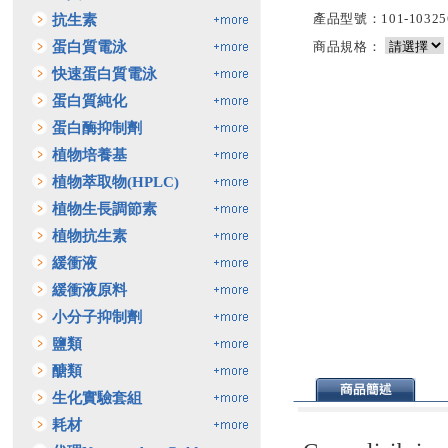
產品型號：101-103256
抗生素
蛋白質電泳
商品規格：
快速蛋白質電泳
蛋白質純化
蛋白酶抑制劑
植物培養基
植物萃取物(HPLC)
植物生長調節素
植物抗生素
緩衝液
緩衝液原料
小分子抑制劑
鹽類
醣類
生化實驗套組
耗材