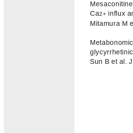
Mesaconitine-
Ca
influx a
2+
Mitamura M e
Metabonomics 
glycyrrhetini
Sun B et al.