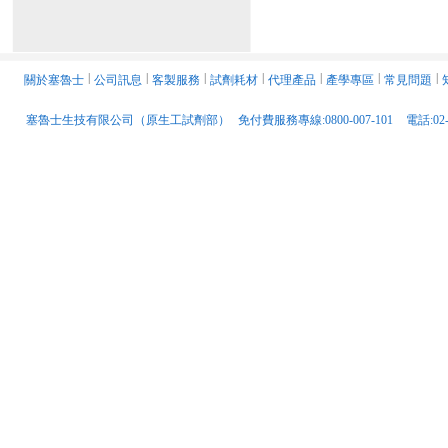
關於塞魯士
│
公司訊息
│
客製服務
│
試劑耗材
│
代理產品
│
產學專區
│
常見問題
│
塞魯士生技有限公司（原生工試劑部）
免付費服務專線:0800-007-101
電話:02-