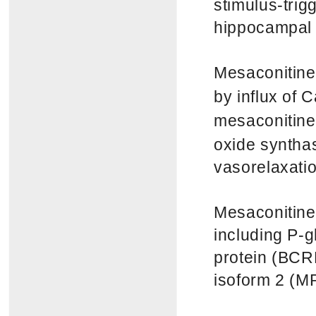
stimulus-trig
hippocampal 
Mesaconitine
by influx of 
mesaconitin
oxide synthas
vasorelaxatio
Mesaconitine i
including P-g
protein (BCRP
isoform 2 (M