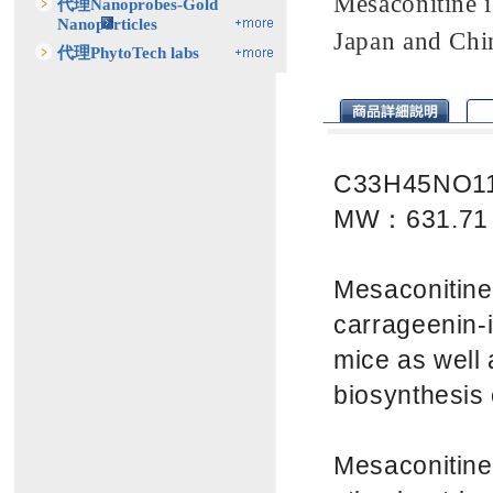
Mesaconitine 
代理Nanoprobes-Gold
Nanoparticles
Japan and Chin
代理PhytoTech labs
C33H45NO1
MW：631.71
Mesaconitine 
carrageenin-
mice as well 
biosynthesis 
Mesaconitine 