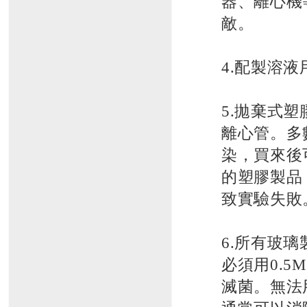
器、離心機
敵。
4.配製溶
5.拋棄式
離心管。多
染，買來後
的塑膠製品
致實驗失敗
6.所有玻
必須用0.5
滅菌。無法