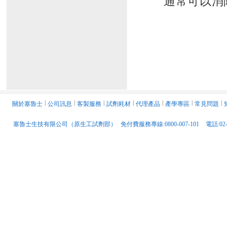
通常可以消
關於塞魯士
│
公司訊息
│
客製服務
│
試劑耗材
│
代理產品
│
產學專區
│
常見問題
│
塞魯士生技有限公司（原生工試劑部）
免付費服務專線:0800-007-101
電話:02-