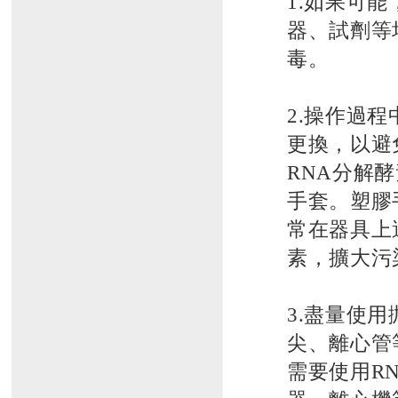
1.如果可
器、試劑等
毒。
2.操作過
更換，以避
RNA分解
手套。塑膠
常在器具上
素，擴大污
3.盡量使
尖、離心管
需要使用RN